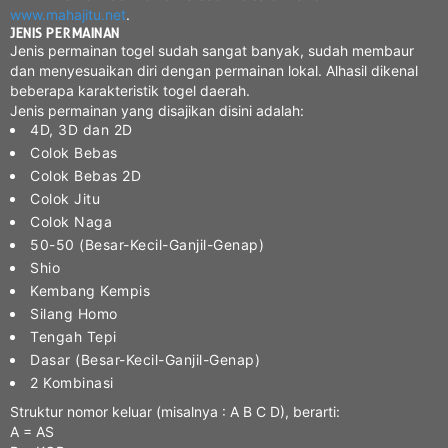
www.mahajitu.net
.
JENIS
PERMAINAN
Jenis permainan togel sudah sangat banyak, sudah membaur
dan menyesuaikan diri dengan permainan lokal. Alhasil dikenal
beberapa karakteristik togel daerah.
Jenis permainan yang disajikan disini adalah:
4D, 3D dan 2D
Colok Bebas
Colok Bebas 2D
Colok Jitu
Colok Naga
50-50 (Besar-Kecil-Ganjil-Genap)
Shio
Kembang Kempis
Silang Homo
Tengah Tepi
Dasar (Besar-Kecil-Ganjil-Genap)
2 Kombinasi
Struktur nomor keluar (misalnya : A B C D), berarti:
A = AS