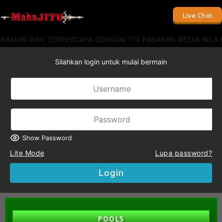
Live Chat
ERAMAN DAN TERPERCAYA DENGAN 110 PASARAN RESMI WLA 
Silahkan login untuk mulai bermain
Show Password
Lite Mode
Lupa password?
Login
POOLS