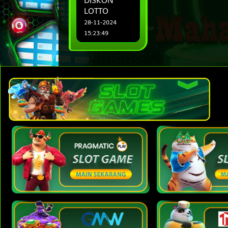
Abiyasa
LOTTO
28-11-2024
15:23:49
14
Orang Buta
MAHAJITU
Destarata
LOGIN
ALTERNATIF
15
Pendeta W
MAHA JITU
Manggis -
28-11-2024
15:13:10
MAHAJITU
16
Orang Bon
ALTERNATIF
Anggur - B
28-11-2024
15:12:48
17
Penolong -
MAHAJITU
JADWAL
BANK
ONLINE DAN
18
Putri Raja
OFFLINE
Engsel - D
2024
28-11-2024