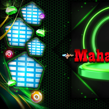
64
Tusuk Gigi
65
Tupai
66
Anjing
67
Anjing
68
Tuli
69
Anjing Ber
70
Tukar Cinc
71
Anjing Me
72
Tukang Pu
73
Truk Milite
74
Truk Bara
75
Antar May