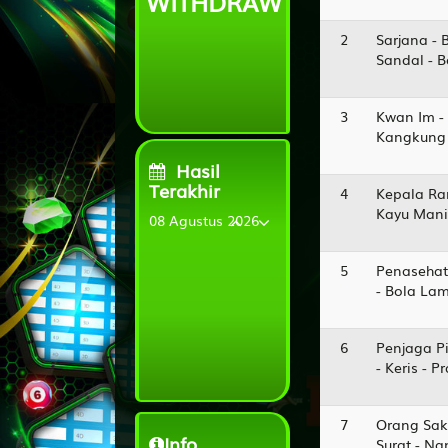
WITHDRAW
2
Sarjana - 
Sandal - 
3
Kwan Im -
Kangkung 
Hasil
Terakhir
4
Kepala Ra
Kayu Manis
08 Agustus 2026
ILLINOISMID
5
Penasehat
8776
- Bola La
MISSOURIMDAY
2625
6
Penjaga Pi
- Keris - 
THAILAND
8723
7
Orang Sak
DCMIDDAY
Info
Surat - N
9890