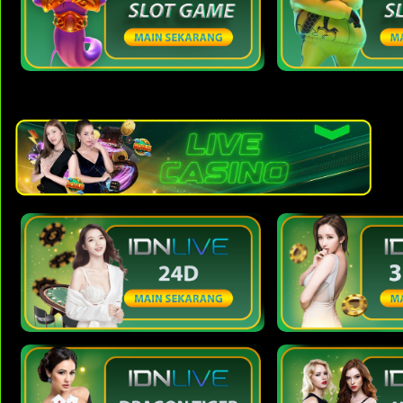
19
Kekasih - 
15:12:19
Bemo - N
MAHAJITU
CUSTOMER
SUPPORT
20
Pahlawan -
24/7
Sabuk - W
27-11-2024
14:31:31
21
Jejaka Tua
Lesmana 
22
Janda Muda
Grendel -
23
Berandal - 
Citraksa
24
Pengembar
- Tas - Ra