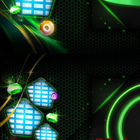
37
Dewa Maut
- Rokok - 
38
Orang Gila 
Buriswara
39
Siluman Ai
Toples - W
40
Putri Kipas
Apokat,Alp
41
Petani - Pe
Cukur - Ir
42
Prajurit -