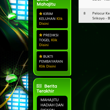
Mahajitu
8
Pelacur Ke
KIRIM
Srikaya - 
KELUHAN
Klik
Disini
9
Istri Sejati
PREDIKSI
Mobil - Se
TOGEL
Klik
Disini
10
Peti Mati 
Arjuna da
BUKTI
PEMBAYARAN
Klik Disini
11
Raja - Nag
Samiaji
Berita
12
Wanita Can
Terakhir
Bubuk - O
MAHAJITU
HADIAH DAN
13
Ahli Nujum
DISKON