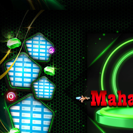
76
Anting-an
77
Api
78
Arang
79
Topi
80
Arloji
81
Tokong Te
82
Toko Kain
83
Tiup Harm
84
Ayam Kal
85
Tinta Ste
86
Babi Huta
87
Badminto