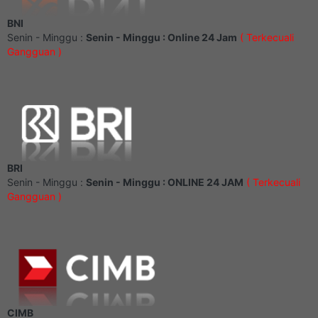
BNI
Senin - Minggu :
Senin - Minggu : Online 24 Jam
( Terkecuali
Gangguan )
BRI
Senin - Minggu :
Senin - Minggu : ONLINE 24 JAM
( Terkecuali
Gangguan )
CIMB