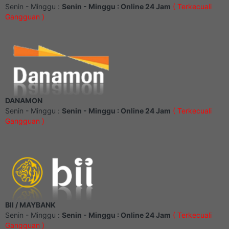
Senin - Minggu :
Senin - Minggu : Online 24 Jam
( Terkecuali
Gangguan )
DANAMON
Senin - Minggu :
Senin - Minggu : Online 24 Jam
( Terkecuali
Gangguan )
BII / MAYBANK
Senin - Minggu :
Senin - Minggu : Online 24 Jam
( Terkecuali
Gangguan )