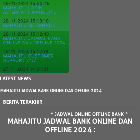
28-11-2024 15:23:49
MAHAJITU LOGIN
ALTERNATIF MAHA JITU
28-11-2024 15:13:10
MAHAJITU ALTERNATIF
28-11-2024 15:12:48
MAHAJITU JADWAL BANK
ONLINE DAN OFFLINE 2024
28-11-2024 15:12:19
MAHAJITU CUSTOMER
SUPPORT 24/7
27-11-2024 14:31:31
LATEST
NEWS
MAHAJITU JADWAL BANK ONLINE DAN OFFLINE 2024
BERITA TERAKHIR
* JADWAL ONLINE OFFLINE BANK *
MAHAJITU JADWAL BANK ONLINE DAN
OFFLINE 2024 :